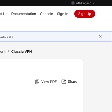
Intl-English
t Us
Documentation
Console
Sign In
Sign Up
ุนเสมอมา
ent
/
Classic VPN
Share
View PDF