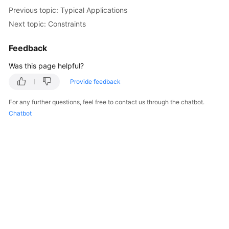
Previous topic: Typical Applications
Kernels
Next topic: Constraints
User
Feedback
Guide
Was this page helpful?
Best
Provide feedback
Practices
For any further questions, feel free to contact us through the chatbot.
Chatbot
Performance
White
Paper
API
Reference
SDK
Reference