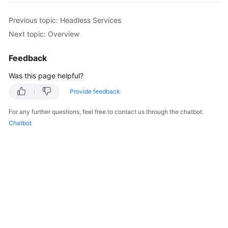
Overview
Previous topic: Headless Services
Next topic: Overview
Billing
Feedback
Kubernetes
Basics
Was this page helpful?
Getting
Provide feedback
Started
For any further questions, feel free to contact us through the chatbot.
Chatbot
User
Guide
Best
Practices
API
Reference