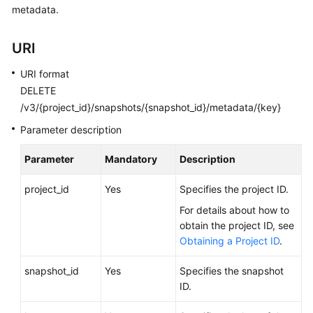
metadata.
User
Guide
URI
Best
Practices
URI format
DELETE
API
/v3/{project_id}/snapshots/{snapshot_id}/metadata/{key}
Reference
Parameter description
SDK
Parameter
Mandatory
Description
Reference
project_id
Yes
Specifies the project ID.
FAQs
For details about how to
obtain the project ID, see
Videos
Obtaining a Project ID
.
Glossary
snapshot_id
Yes
Specifies the snapshot
ID.
More
Documents