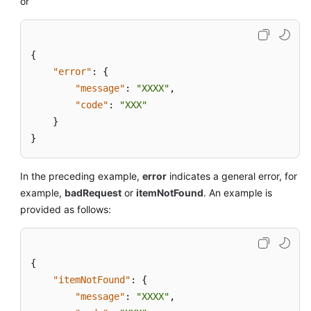
or
{
"error"
:
{
"message"
:
"XXXX"
,
"code"
:
"XXX"
}
}
In the preceding example,
error
indicates a general error, for
example,
badRequest
or
itemNotFound
. An example is
provided as follows:
{
"itemNotFound"
:
{
"message"
:
"XXXX"
,