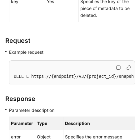
key
Yes
Specifies the key of the
piece of metadata to be
deleted.
General
Reference
Request
Glossary
Example request
Shared
Responsibilities
Service
DELETE https://{endpoint}/v3/{project_id}/snapshot
Level
Agreement
Response
White
Parameter description
Papers
Parameter
Type
Description
Endpoints
error
Object
Specifies the error message
Permissions