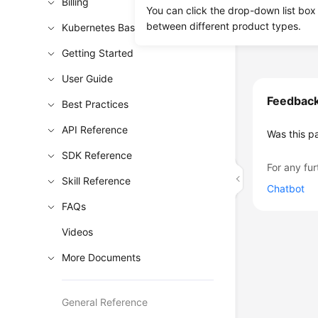
Billing
You can click the drop-down list box
between different product types.
Kubernetes Basics
Previous to
Getting Started
User Guide
Feedbac
Best Practices
API Reference
Was this p
SDK Reference
For any fur
Skill Reference
Chatbot
FAQs
Videos
More Documents
General Reference