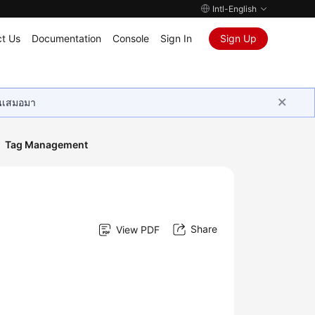
Intl-English
t Us
Documentation
Console
Sign In
Sign Up
ุนเสมอมา
Tag Management
Share
View PDF