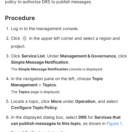
policy to authorize DRS to publish messages.
Started
Procedure
User
Guide
Log in to the management console.
Best
Click
in the upper left corner and select a region and
Practices
project.
Click
Service List
. Under
Management & Governance
, click
Security
Simple Message Notification
.
White
The
Simple Message Notification
console is displayed.
Paper
In the navigation pane on the left, choose
Topic
API
Management
>
Topics
.
Reference
The
Topics
page is displayed.
Locate a topic, click
More
under
Operation
, and select
SDK
Configure Topic Policy
.
Reference
In the displayed dialog box, select
DRS
for
Services that
can publish messages to this topic
, as shown in
Figure 1
.
FAQs