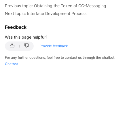
Price
Previous topic: Obtaining the Token of CC-Messaging
Details
Next topic: Interface Development Process
Developer
Feedback
Guide
Was this page helpful?
API
Provide feedback
Reference
For any further questions, feel free to contact us through the chatbot.
FAQs
Chatbot
General
Reference
Glossary
Shared
Responsibilities