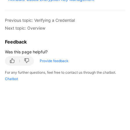
Started
User
Previous topic: Verifying a Credential
Guide
Next topic: Overview
Best
Feedback
Practices
Was this page helpful?
Developer
Provide feedback
Guide
For any further questions, feel free to contact us through the chatbot.
API
Chatbot
Reference
SDK
Reference
FAQs
Videos