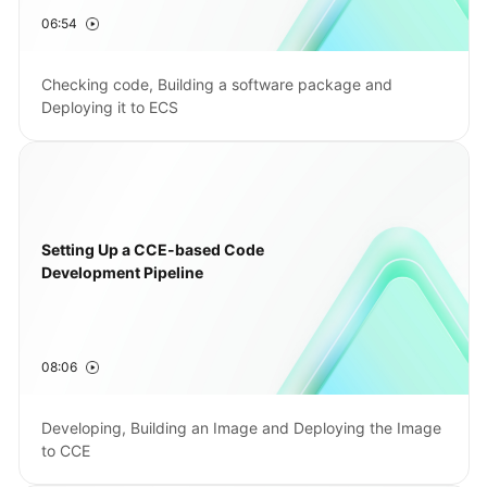
06:54
Shared
Responsibilities
Checking code, Building a software package and
Deploying it to ECS
Service
Level
Agreement
White
Papers
Setting Up a CCE-based Code
Development Pipeline
Endpoints
Permissions
08:06
Developing, Building an Image and Deploying the Image
to CCE