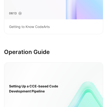
Guide
06:13
Best
Practices
Getting to Know CodeArts
API
Reference
FAQs
Operation Guide
Videos
More
Documents
Setting Up a CCE-based Code
General
Development Pipeline
Reference
Glossary