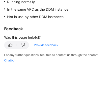
Running normally
Billing
In the same VPC as the DDM instance
Getting
Not in use by other DDM instances
Started
Feedback
User
Was this page helpful?
Guide
Provide feedback
API
Reference
For any further questions, feel free to contact us through the chatbot.
Chatbot
SDK
Reference
Best
Practices
Performance
White
Paper