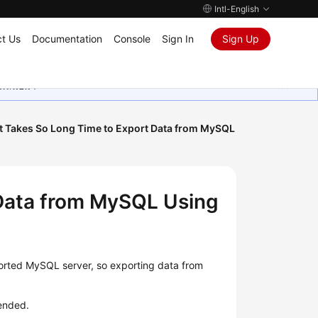
Intl-English
t Us
Documentation
Console
Sign In
Sign Up
ุนเสมอมา
t Takes So Long Time to Export Data from MySQL
 Data from MySQL Using
ported MySQL server, so exporting data from
ended.