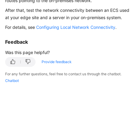
routes pointing to the on-premises network.
API
After that, test the network connectivity between an ECS used
Reference
at your edge site and a server in your on-premises system.
FAQs
For details, see
Configuring Local Network Connectivity
.
Best
Feedback
Practices
Was this page helpful?
Provide feedback
General
Reference
For any further questions, feel free to contact us through the chatbot.
Chatbot
Glossary
Shared
Responsibilities
Service
Level
Agreement