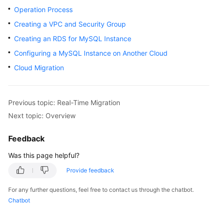
Started
Operation Process
Creating a VPC and Security Group
User
Creating an RDS for MySQL Instance
Guide
Configuring a MySQL Instance on Another Cloud
Best
Cloud Migration
Practices
Security
Previous topic: Real-Time Migration
White
Next topic: Overview
Paper
Feedback
API
Reference
Was this page helpful?
Provide feedback
SDK
Reference
For any further questions, feel free to contact us through the chatbot.
Chatbot
FAQs