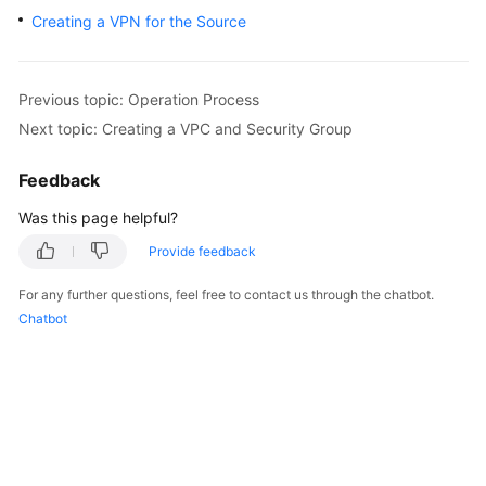
Billing
Creating a VPN for the Source
Getting
Started
Previous topic: Operation Process
Next topic: Creating a VPC and Security Group
User
Guide
Feedback
API
Was this page helpful?
Reference
Provide feedback
SDK
For any further questions, feel free to contact us through the chatbot.
Reference
Chatbot
Best
Practices
Performance
White
Paper