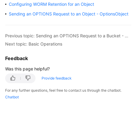
Configuring WORM Retention for an Object
Billing
Sending an OPTIONS Request to an Object - OptionsObject
Getting
Started
Previous topic: Sending an OPTIONS Request to a Bucket - OptionsBucket
User
Next topic: Basic Operations
Guide
Feedback
Permissions
Configuration
Was this page helpful?
Guide
Provide feedback
Tools
For any further questions, feel free to contact us through the chatbot.
Guide
Chatbot
Best
Practices
API
Reference