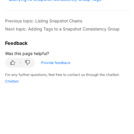
User
Guide
Previous topic: Listing Snapshot Chains
Best
Next topic: Adding Tags to a Snapshot Consistency Group
Practices
Feedback
API
Reference
Was this page helpful?
Provide feedback
SDK
Reference
For any further questions, feel free to contact us through the chatbot.
Chatbot
FAQs
Videos
Glossary
More
Documents