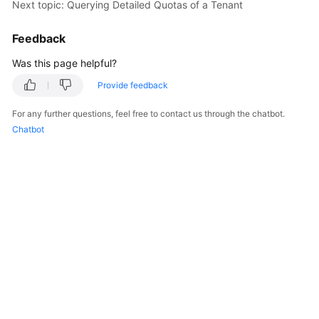
Next topic: Querying Detailed Quotas of a Tenant
User
Guide
Feedback
Best
Was this page helpful?
Practices
Provide feedback
API
For any further questions, feel free to contact us through the chatbot.
Reference
Chatbot
SDK
Reference
FAQs
Videos
Glossary
More
Documents