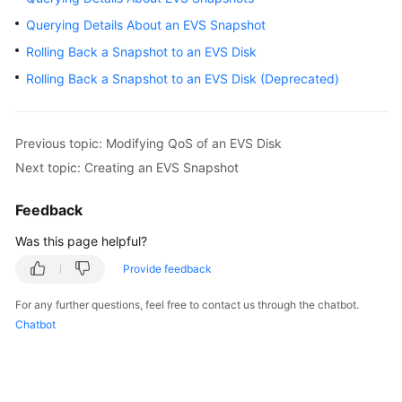
User
Querying Details About an EVS Snapshot
Guide
Rolling Back a Snapshot to an EVS Disk
Best
Rolling Back a Snapshot to an EVS Disk (Deprecated)
Practices
API
Previous topic: Modifying QoS of an EVS Disk
Reference
Next topic: Creating an EVS Snapshot
SDK
Feedback
Reference
Was this page helpful?
FAQs
Provide feedback
Videos
For any further questions, feel free to contact us through the chatbot.
Chatbot
Glossary
More
Documents