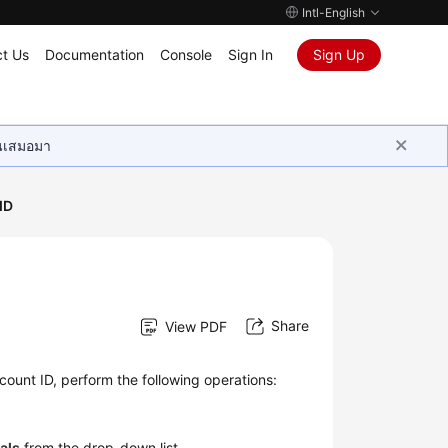
Intl-English
t Us
Documentation
Console
Sign In
Sign Up
ุนเสมอมา
ID
Share
View PDF
count ID, perform the following operations:
als
from the drop-down list.