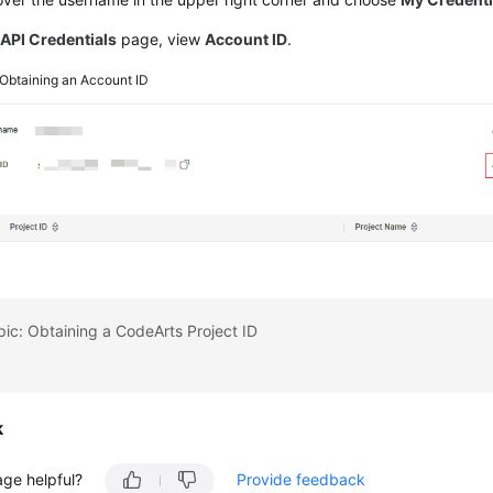
e
API Credentials
page, view
Account ID
.
Obtaining an Account ID
pic: Obtaining a CodeArts Project ID
k
age helpful?
Provide feedback