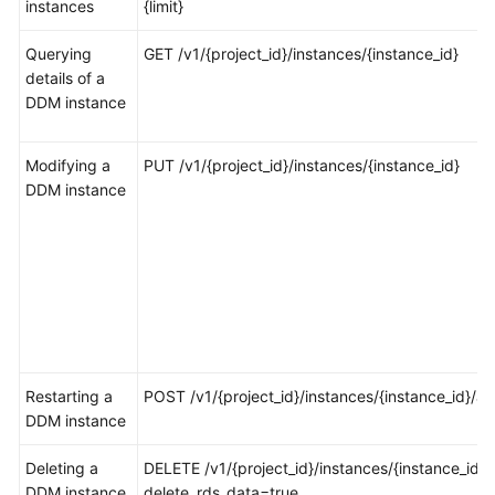
instances
{limit}
FAQs
Querying
GET /v1/{project_id}/instances/{instance_id}
details of a
Videos
DDM instance
More
Modifying a
PUT /v1/{project_id}/instances/{instance_id}
Documents
DDM instance
General
Reference
Glossary
Shared
Responsibilities
Restarting a
POST /v1/{project_id}/instances/{instance_id}/ac
DDM instance
Service
Deleting a
Level
DELETE /v1/{project_id}/instances/{instance_id}?
DDM instance
Agreement
delete_rds_data=true