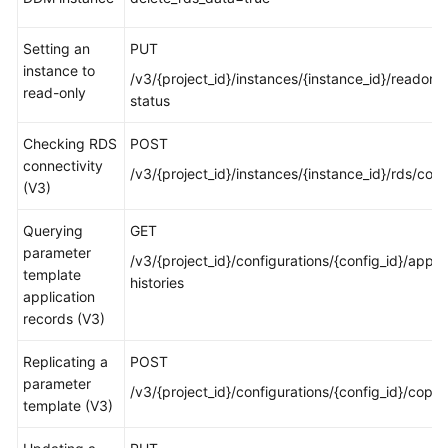
White
Setting an
PUT
Papers
instance to
/v3/{project_id}/instances/{instance_id}/readonly
read-only
status
Endpoints
Checking RDS
POST
Permissions
connectivity
/v3/{project_id}/instances/{instance_id}/rds/con
(V3)
Querying
GET
parameter
/v3/{project_id}/configurations/{config_id}/apply
template
histories
application
records (V3)
Replicating a
POST
parameter
/v3/{project_id}/configurations/{config_id}/copy
template (V3)