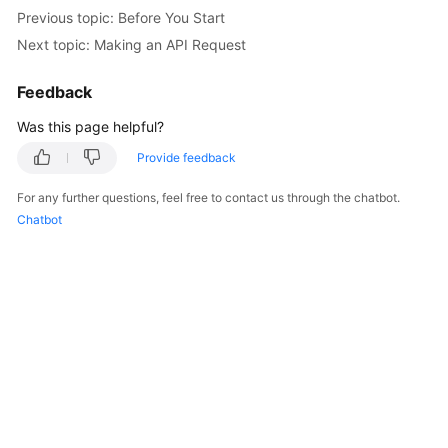
Started
Previous topic: Before You Start
Next topic: Making an API Request
User
Guide
Feedback
Was this page helpful?
Best
Practices
Provide feedback
API
For any further questions, feel free to contact us through the chatbot.
Reference
Chatbot
SDK
Reference
FAQs
Videos
More
Documents