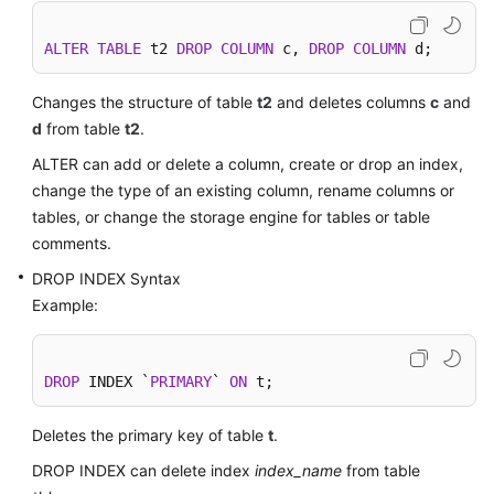
FAQs
ALTER
TABLE
 t2 
DROP
COLUMN
 c, 
DROP
COLUMN
 d;
Videos
Changes the structure of table
t2
and deletes columns
c
and
d
from table
t2
.
More
ALTER can add or delete a column, create or drop an index,
Documents
change the type of an existing column, rename columns or
tables, or change the storage engine for tables or table
General
comments.
Reference
DROP INDEX Syntax
Example:
Glossary
Shared
DROP
 INDEX `
PRIMARY
` 
ON
 t;
Responsibilities
Deletes the primary key of table
t
.
Service
Level
DROP INDEX can delete index
index_name
from table
Agreement