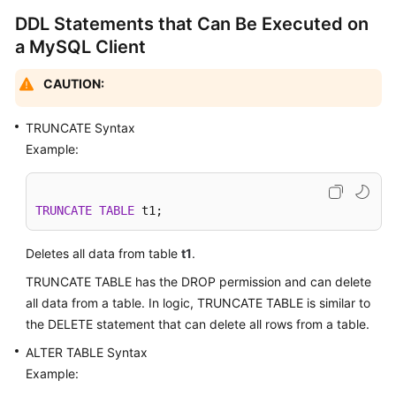
Billing
DDL Statements that Can Be Executed on
a MySQL Client
Getting
Started
CAUTION:
User
TRUNCATE Syntax
Guide
Example:
API
Reference
TRUNCATE
TABLE
 t1;
SDK
Deletes all data from table
Reference
t1
.
TRUNCATE TABLE has the DROP permission and can delete
Best
all data from a table. In logic, TRUNCATE TABLE is similar to
Practices
the DELETE statement that can delete all rows from a table.
ALTER TABLE Syntax
Performance
Example:
White
Paper