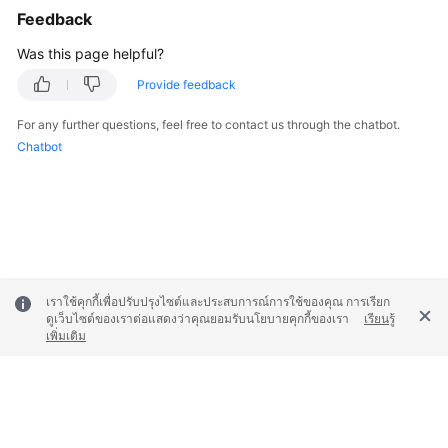
Feedback
FAQs
Was this page helpful?
Provide feedback
Videos
For any further questions, feel free to contact us through the chatbot.
More
Chatbot
Documents
General
Reference
Glossary
เราใช้คุกกี้เพื่อปรับปรุงไซต์และประสบการณ์การใช้ของคุณ การเรียก
ดูเว็บไซต์ของเราต่อแสดงว่าคุณยอมรับนโยบายคุกกี้ของเรา
เรียนรู้
Shared
เพิ่มเติม
Responsibilities
Service
Level
Agreement