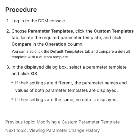
Billing
Procedure
Getting
Log in to the DDM console.
Started
Choose
Parameter Templates
, click the
Custom Templates
tab, locate the required parameter template, and click
User
Compare
in the
Operation
column.
Guide
You can also click the
Default Templates
tab and compare a default
template with a custom template.
API
In the displayed dialog box, select a parameter template
Reference
and click
OK
.
SDK
If their settings are different, the parameter names and
Reference
values of both parameter templates are displayed.
If their settings are the same, no data is displayed.
Best
Practices
Previous topic: Modifying a Custom Parameter Template
Performance
Next topic: Viewing Parameter Change History
White
Paper