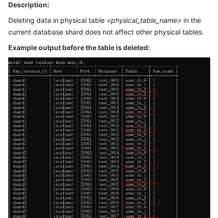
Description:
Billing
Deleting data in physical table
<physical_table_name>
in the
Getting
current database shard does not affect other physical tables.
Started
Example output before the table is deleted:
User
Guide
API
Reference
SDK
Reference
Best
Practices
Performance
White
Paper