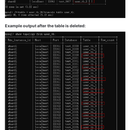
FAQs
Example output after the table is deleted:
Videos
More
Documents
General
Reference
Glossary
Shared
Responsibilities
Service
Level
Agreement