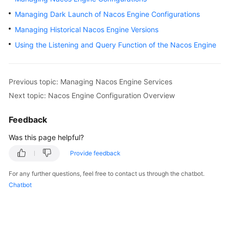
Started
Managing Dark Launch of Nacos Engine Configurations
Managing Historical Nacos Engine Versions
User
Guide
Using the Listening and Query Function of the Nacos Engine
Best
Practices
Previous topic: Managing Nacos Engine Services
Next topic: Nacos Engine Configuration Overview
Developer
Guide
Feedback
API
Was this page helpful?
Reference
Provide feedback
SDK
For any further questions, feel free to contact us through the chatbot.
Reference
Chatbot
FAQs
Videos