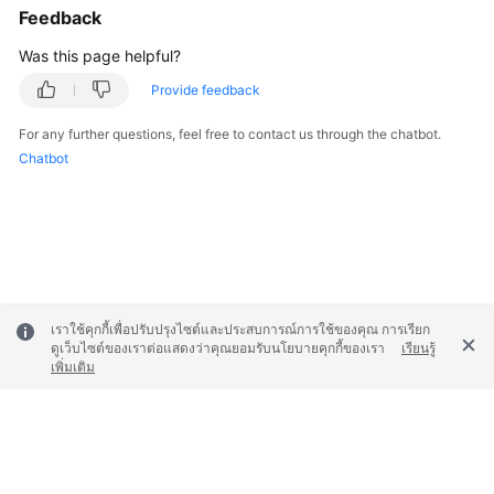
Feedback
Shared
Was this page helpful?
Responsibilities
Provide feedback
Service
For any further questions, feel free to contact us through the chatbot.
Level
Chatbot
Agreement
White
Papers
Endpoints
เราใช้คุกกี้เพื่อปรับปรุงไซต์และประสบการณ์การใช้ของคุณ การเรียก
Permissions
ดูเว็บไซต์ของเราต่อแสดงว่าคุณยอมรับนโยบายคุกกี้ของเรา
เรียนรู้
เพิ่มเติม