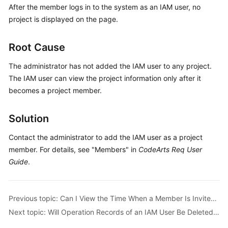
After the member logs in to the system as an IAM user, no
Guide
project is displayed on the page.
Best
Practices
Root Cause
API
The administrator has not added the IAM user to any project.
Reference
The IAM user can view the project information only after it
becomes a project member.
FAQs
Solution
Videos
Contact the administrator to add the IAM user as a project
More
member. For details, see "Members" in
CodeArts Req User
Documents
Guide
.
General
Previous topic: Can I View the Time When a Member Is Invited into or Removed from a Project?
Reference
Next topic: Will Operation Records of an IAM User Be Deleted When the IAM User Is Deleted?
Glossary