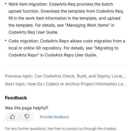
Work item migration: CodeArts Req provides the batch
Guide
upload function. Download the template from CodeArts Req,
Best
fill in the work item information in the template, and upload
Practices
the template. For details, see "Managing Work Items" in
CodeArts Req User Guide.
API
Code migration: CodeArts Repo allows code migration from a
Reference
local or online Git repository. For details, see "Migrating to
CodeArts Repo" in
CodeArts Repo User Guide
.
FAQs
Videos
Previous topic: Can CodeArts Check, Build, and Deploy Local Code?
Next topic: How Do I Collect or Archive Project Information Locally After a CodeArts Project Is Complete?
More
Documents
Feedback
Was this page helpful?
General
Reference
Provide feedback
For any further questions, feel free to contact us through the chatbot.
Glossary