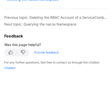
Started
User
Previous topic: Deleting the RBAC Account of a ServiceComb Engine
Guide
Next topic: Querying the nacos Namespace
Best
Feedback
Practices
Was this page helpful?
Developer
Provide feedback
Guide
For any further questions, feel free to contact us through the chatbot.
API
Chatbot
Reference
SDK
Reference
FAQs
Videos