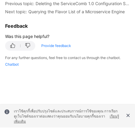
Previous topic: Deleting the ServiceComb 1.0 Configuration Scope
Next topic: Querying the Flavor List of a Microservice Engine
More
Documents
Feedback
Was this page helpful?
General
Reference
Provide feedback
For any further questions, feel free to contact us through the chatbot.
Glossary
Chatbot
Shared
Responsibilities
Service
Level
Agreement
เราใช้คุกกี้เพื่อปรับปรุงไซต์และประสบการณ์การใช้ของคุณ การเรียก
ดูเว็บไซต์ของเราต่อแสดงว่าคุณยอมรับนโยบายคุกกี้ของเรา
เรียนรู้
White
เพิ่มเติม
Papers