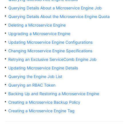
Started
Querying Details About a Microservice Engine Job
Querying Details About the Microservice Engine Quota
User
Guide
Deleting a Microservice Engine
Upgrading a Microservice Engine
Best
Updating Microservice Engine Configurations
Practices
Changing Microservice Engine Specifications
Developer
Retrying an Exclusive ServiceComb Engine Job
Guide
Updating Microservice Engine Details
API
Querying the Engine Job List
Reference
Querying an RBAC Token
Backing Up and Restoring a Microservice Engine
SDK
Reference
Creating a Microservice Backup Policy
Creating a Microservice Engine Tag
FAQs
Videos