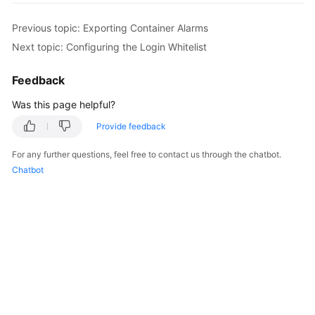
Billing
Previous topic: Exporting Container Alarms
Getting
Next topic: Configuring the Login Whitelist
Started
Feedback
User
Was this page helpful?
Guide
Provide feedback
Best
Practices
For any further questions, feel free to contact us through the chatbot.
Chatbot
API
Reference
SDK
Reference
FAQs
Videos