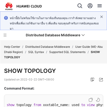
หน้านี้ยังไม่พร้อมใช้งานในภาษาท้องถิ่นของคุณ เรากำลังพยายามอย่าง
หนักเพื่อเพิ่มเวอร์ชันภาษาอื่น ๆ เพิ่มเติม ขอบคุณสำหรับการสนับสนุนเสมอ
มา
Distributed Database Middleware
Help Center
/
Distributed Database Middleware
/
User Guide (ME-Abu
Dhabi Region)
/
SQL Syntax
/
Supported SQL Statements
/
SHOW
TOPOLOGY
What's
New
SHOW TOPOLOGY
Product
Updated on
2022-02-22 GMT+08:00
Bulletin
Command Format:
Service
Overview
show
 topology 
from
 xxxtable_name: used 
to
view
 physi