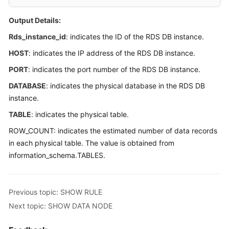
Billing
Output Details:
Getting
Rds_instance_id
: indicates the ID of the RDS DB instance.
Started
HOST
: indicates the IP address of the RDS DB instance.
User
PORT
: indicates the port number of the RDS DB instance.
Guide
DATABASE
: indicates the physical database in the RDS DB
instance.
API
Reference
TABLE
: indicates the physical table.
ROW_COUNT: indicates the estimated number of data records
SDK
in each physical table. The value is obtained from
Reference
information_schema.TABLES.
Best
Practices
Previous topic: SHOW RULE
Performance
Next topic: SHOW DATA NODE
White
Paper