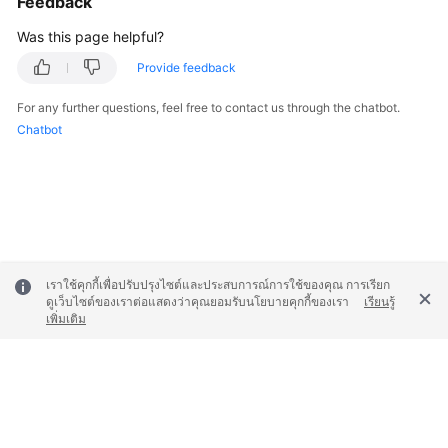
Feedback
Was this page helpful?
FAQs
Provide feedback
Videos
For any further questions, feel free to contact us through the chatbot.
Chatbot
More
Documents
General
Reference
เราใช้คุกกี้เพื่อปรับปรุงไซต์และประสบการณ์การใช้ของคุณ การเรียก
Glossary
ดูเว็บไซต์ของเราต่อแสดงว่าคุณยอมรับนโยบายคุกกี้ของเรา
เรียนรู้
เพิ่มเติม
Shared
Responsibilities
Service
Level
Agreement