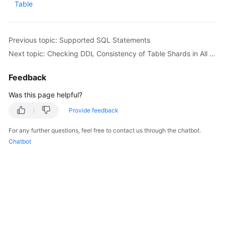
Table
Billing
Getting
Previous topic: Supported SQL Statements
Started
Next topic: Checking DDL Consistency of Table Shards in All Logical Tables
User
Guide
Feedback
Was this page helpful?
API
Reference
Provide feedback
For any further questions, feel free to contact us through the chatbot.
SDK
Chatbot
Reference
Best
Practices
Performance
White
Paper