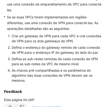
use uma conexão de emparelhamento de VPC para conectá-
Guia
las.
de
usuário
Se as duas VPCs forem implementadas em regiões
diferentes, use uma conexão de VPN para conectá-las. As
Perguntas
operações detalhadas são as seguintes:
frequentes
Crie um gateway de VPN para cada VPC e crie conexões
de VPN para os dois gateways de VPN.
Perguntas
Defina o endereço do gateway remoto de cada conexão
populares
de VPN para o endereço IP do gateway do lado do par.
Defina as sub-redes remotas de cada conexão de VPN
Consultoria
para as sub-redes da VPC de mesmo nível.
geral
As chaves pré-compartilhadas e os parâmetros do
algoritmo das duas conexões de VPN devem ser os
Rede
mesmos.
e
cenários
Feedback
de
aplicação
Esta página foi útil?