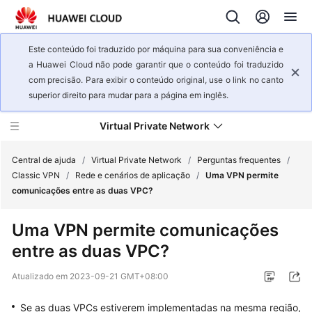
Este conteúdo foi traduzido por máquina para sua conveniência e
a Huawei Cloud não pode garantir que o conteúdo foi traduzido
com precisão. Para exibir o conteúdo original, use o link no canto
superior direito para mudar para a página em inglês.
Virtual Private Network
Central de ajuda
/
Virtual Private Network
/
Perguntas frequentes
/
Classic VPN
/
Rede e cenários de aplicação
/
Uma VPN permite
comunicações entre as duas VPC?
Visão
geral
Uma VPN permite comunicações
de
entre as duas VPC?
serviço
Atualizado em
2023-09-21 GMT+08:00
Primeiros
passos
Se as duas VPCs estiverem implementadas na mesma região,