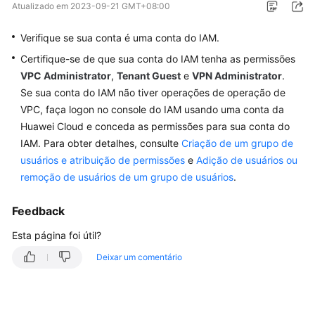
Atualizado em
2023-09-21 GMT+08:00
Guia
de
Verifique se sua conta é uma conta do IAM.
usuário
Certifique-se de que sua conta do IAM tenha as permissões
VPC Administrator
,
Tenant Guest
e
VPN Administrator
.
Perguntas
Se sua conta do IAM não tiver operações de operação de
frequentes
VPC, faça logon no console do IAM usando uma conta da
Huawei Cloud e conceda as permissões para sua conta do
Perguntas
IAM. Para obter detalhes, consulte
Criação de um grupo de
populares
usuários e atribuição de permissões
e
Adição de usuários ou
remoção de usuários de um grupo de usuários
Consultoria
.
geral
Feedback
Rede
Esta página foi útil?
e
cenários
Deixar um comentário
de
aplicação