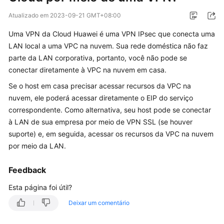
Guia
Atualizado em
2023-09-21 GMT+08:00
de
Uma VPN da Cloud Huawei é uma VPN IPsec que conecta uma
usuário
LAN local a uma VPC na nuvem. Sua rede doméstica não faz
Perguntas
parte da LAN corporativa, portanto, você não pode se
frequentes
conectar diretamente à VPC na nuvem em casa.
Se o host em casa precisar acessar recursos da VPC na
Perguntas
nuvem, ele poderá acessar diretamente o EIP do serviço
populares
correspondente. Como alternativa, seu host pode se conectar
à LAN de sua empresa por meio de VPN SSL (se houver
Consultoria
suporte) e, em seguida, acessar os recursos da VPC na nuvem
geral
por meio da LAN.
Rede
Feedback
e
cenários
Esta página foi útil?
de
Deixar um comentário
aplicação