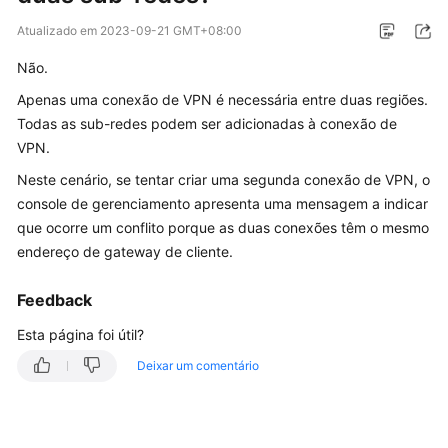
Guia
Atualizado em
2023-09-21 GMT+08:00
de
Não.
usuário
Apenas uma conexão de VPN é necessária entre duas regiões.
Perguntas
Todas as sub-redes podem ser adicionadas à conexão de
frequentes
VPN.
Neste cenário, se tentar criar uma segunda conexão de VPN, o
Perguntas
console de gerenciamento apresenta uma mensagem a indicar
populares
que ocorre um conflito porque as duas conexões têm o mesmo
endereço de gateway de cliente.
Consultoria
geral
Feedback
Rede
Esta página foi útil?
e
cenários
Deixar um comentário
de
aplicação