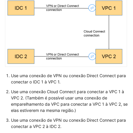
Guia
de
usuário
Perguntas
frequentes
Perguntas
populares
Consultoria
Use uma conexão de VPN ou conexão Direct Connect para
geral
conectar o IDC 1 à VPC 1.
Use uma conexão Cloud Connect para conectar a VPC 1 à
Rede
VPC 2. (Também é possível usar uma conexão de
e
emparelhamento da VPC para conectar a VPC 1 à VPC 2, se
cenários
elas estiverem na mesma região.)
de
Use uma conexão de VPN ou conexão Direct Connect para
aplicação
conectar a VPC 2 à IDC 2.