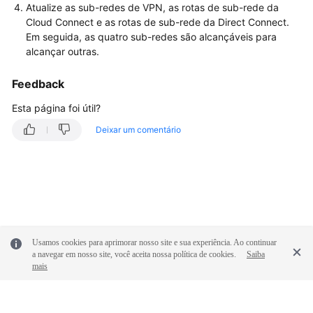
Cobrança
Atualize as sub-redes de VPN, as rotas de sub-rede da
e
Cloud Connect e as rotas de sub-rede da Direct Connect.
pagamentos
Em seguida, as quatro sub-redes são alcançáveis para
alcançar outras.
Operações
no
Feedback
console
Esta página foi útil?
Negociação
Deixar um comentário
e
interconexão
de
VPN
Falha
de
Usamos cookies para aprimorar nosso site e sua experiência. Ao continuar
conexão
a navegar em nosso site, você aceita nossa política de cookies.
Saiba
mais
ou
ping