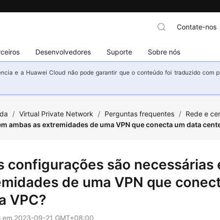
Contate-nos
ceiros
Desenvolvedores
Suporte
Sobre nós
ncia e a Huawei Cloud não pode garantir que o conteúdo foi traduzido com prec
uda
/
Virtual Private Network
/
Perguntas frequentes
/
Rede e cen
em ambas as extremidades de uma VPN que conecta um data cente
s configurações são necessárias
emidades de uma VPN que conecta
a VPC?
o em
2023-09-21 GMT+08:00