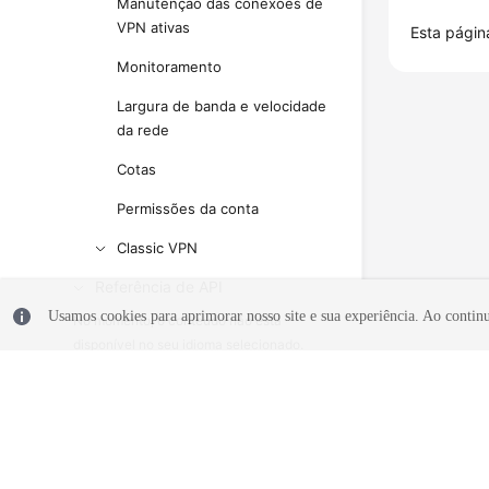
Manutenção das conexões de
VPN ativas
Esta página
Monitoramento
Largura de banda e velocidade
da rede
Cotas
Permissões da conta
Classic VPN
Referência de API
Usamos cookies para aprimorar nosso site e sua experiência. Ao continua
No momento, o conteúdo não está
disponível no seu idioma selecionado.
Consulte a versão em inglês.
What's New
Billing
Administrator Guide