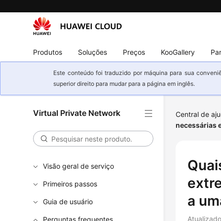
Produtos
Soluções
Preços
KooGallery
Par
Este conteúdo foi traduzido por máquina para sua conveniê
superior direito para mudar para a página em inglês.
Virtual Private Network
Central de aj
necessárias 
Quai
Visão geral de serviço
extr
Primeiros passos
a um
Guia de usuário
Atualizad
Perguntas frequentes