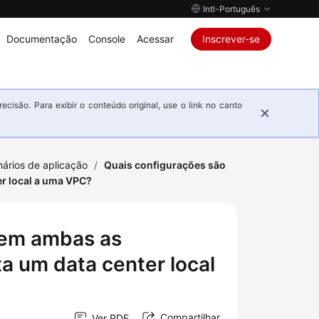
Intl-Português
Documentação
Console
Acessar
Inscrever-se
isão. Para exibir o conteúdo original, use o link no canto
ários de aplicação
/
Quais configurações são
r local a uma VPC?
 em ambas as
 um data center local
Compartilhar
Ver PDF