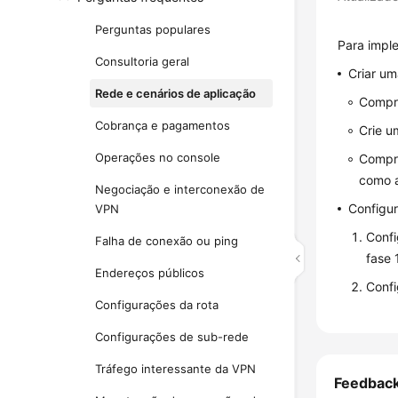
Perguntas populares
Para impl
Consultoria geral
Criar u
Rede e cenários de aplicação
Compre
Cobrança e pagamentos
Crie u
Operações no console
Compre
como a
Negociação e interconexão de
Configur
VPN
Confi
Falha de conexão ou ping
fase 
Endereços públicos
Confi
Configurações da rota
Configurações de sub-rede
Tráfego interessante da VPN
Feedbac