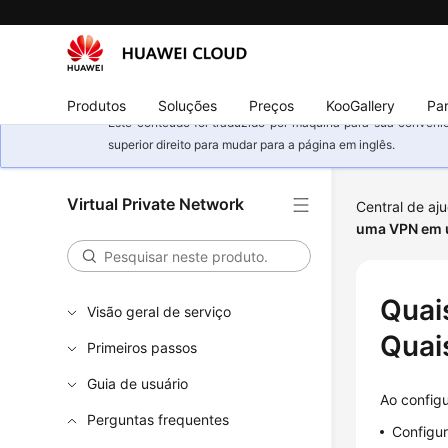
Produtos
Soluções
Preços
KooGallery
Par
Este conteúdo foi traduzido por máquina para sua conveniê
superior direito para mudar para a página em inglês.
Virtual Private Network
Central de aj
uma VPN em u
Quai
Visão geral de serviço
Quai
Primeiros passos
Guia de usuário
Ao config
Perguntas frequentes
Configur