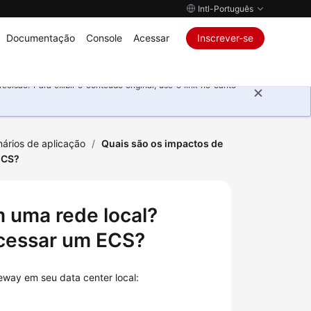
Intl-Português
Documentação
Console
Acessar
Inscrever-se
isão. Para exibir o conteúdo original, use o link no canto
ários de aplicação
/
Quais são os impactos de
ECS?
 uma rede local?
acessar um ECS?
eway em seu data center local: