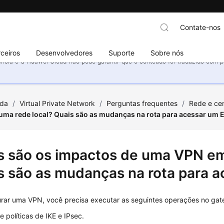
Contate-nos
ceiros
Desenvolvedores
Suporte
Sobre nós
ncia e a Huawei Cloud não pode garantir que o conteúdo foi traduzido com prec
uda
/
Virtual Private Network
/
Perguntas frequentes
/
Rede e cen
ma rede local? Quais são as mudanças na rota para acessar um 
s são os impactos de uma VPN em
s são as mudanças na rota para 
urar uma VPN, você precisa executar as seguintes operações no gat
e políticas de IKE e IPsec.