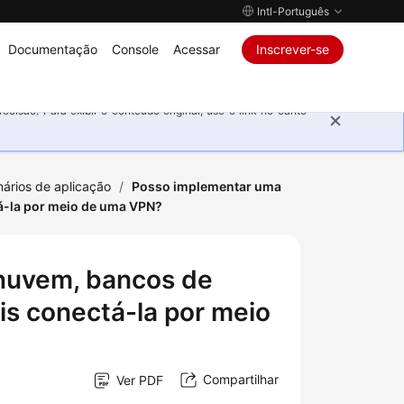
Intl-Português
Documentação
Console
Acessar
Inscrever-se
isão. Para exibir o conteúdo original, use o link no canto
ários de aplicação
/
Posso implementar uma
tá-la por meio de uma VPN?
 nuvem, bancos de
is conectá-la por meio
Compartilhar
Ver PDF