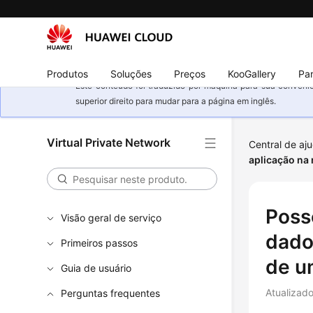
Produtos
Soluções
Preços
KooGallery
Par
Este conteúdo foi traduzido por máquina para sua conveniê
superior direito para mudar para a página em inglês.
Virtual Private Network
Central de aj
aplicação na
Poss
Visão geral de serviço
dado
Primeiros passos
de u
Guia de usuário
Atualizad
Perguntas frequentes