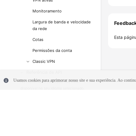
VPN ativas
Monitoramento
Largura de banda e velocidade
Feedbac
da rede
Esta página
Cotas
Permissões da conta
Classic VPN
Referência de API
Usamos cookies para aprimorar nosso site e sua experiência. Ao continua
No momento, o conteúdo não está
disponível no seu idioma selecionado.
Consulte a versão em inglês.
What's New
Billing
Administrator Guide
© 2026, Huawei Cloud Computing Technologies Co., Ltd. E/ou suas af
reservados.