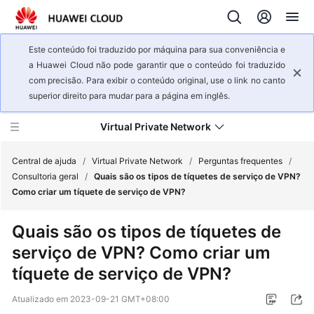
Este conteúdo foi traduzido por máquina para sua conveniência e
a Huawei Cloud não pode garantir que o conteúdo foi traduzido
com precisão. Para exibir o conteúdo original, use o link no canto
superior direito para mudar para a página em inglês.
Virtual Private Network
Central de ajuda
/
Virtual Private Network
/
Perguntas frequentes
/
Consultoria geral
/
Quais são os tipos de tíquetes de serviço de VPN?
Como criar um tíquete de serviço de VPN?
Visão
geral
Quais são os tipos de tíquetes de
de
serviço de VPN? Como criar um
serviço
tíquete de serviço de VPN?
Primeiros
passos
Atualizado em
2023-09-21 GMT+08:00