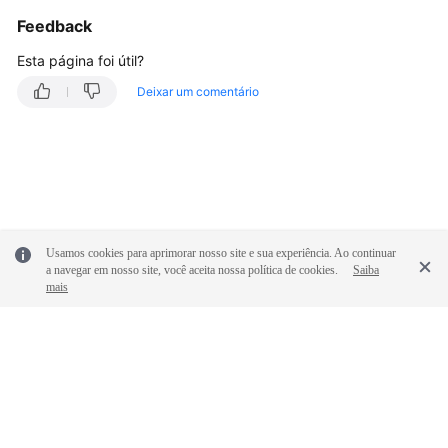
Endereços
Feedback
públicos
Esta página foi útil?
Configurações
Deixar um comentário
da
rota
Configurações
de
sub-
rede
Usamos cookies para aprimorar nosso site e sua experiência. Ao continuar
a navegar em nosso site, você aceita nossa política de cookies.
Saiba
Tráfego
mais
interessante
da
VPN
Manutenção
das
conexões