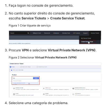
Faça logon no console de gerenciamento.
Guia
de
No canto superior direito do console de gerenciamento,
usuário
escolha
Service Tickets
>
Create Service Ticket
.
Figura 1
Criar tíquete de serviço
Perguntas
frequentes
Perguntas
populares
Procure
VPN
e selecione
Virtual Private Network (VPN)
.
Figura 2
Selecionar
Virtual Private Network (VPN)
Consultoria
geral
Rede
e
cenários
de
aplicação
Selecione uma categoria de problema.