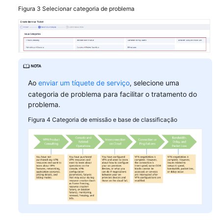
Cobrança
Figura 3
Selecionar categoria de problema
e
pagamentos
Operações
no
console
Ao
enviar um tíquete de serviço
, selecione uma
Negociação
categoria de problema para facilitar o tratamento do
e
problema.
interconexão
Figura 4
Categoria de emissão e base de classificação
de
VPN
Falha
de
conexão
ou
ping