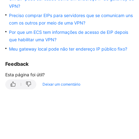
VPN?
Guia
de
Preciso comprar EIPs para servidores que se comunicam uns
usuário
com os outros por meio de uma VPN?
Por que um ECS tem informações de acesso de EIP depois
Perguntas
que habilitar uma VPN?
frequentes
Meu gateway local pode não ter endereço IP público fixo?
Perguntas
Feedback
populares
Esta página foi útil?
Consultoria
Deixar um comentário
geral
Rede
e
cenários
de
aplicação