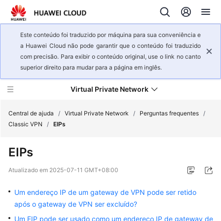
Este conteúdo foi traduzido por máquina para sua conveniência e
a Huawei Cloud não pode garantir que o conteúdo foi traduzido
com precisão. Para exibir o conteúdo original, use o link no canto
superior direito para mudar para a página em inglês.
Virtual Private Network
Central de ajuda
/
Virtual Private Network
/
Perguntas frequentes
/
Classic VPN
/
EIPs
Visão
EIPs
geral
de
Atualizado em
2025-07-11 GMT+08:00
serviço
Um endereço IP de um gateway de VPN pode ser retido
Primeiros
após o gateway de VPN ser excluído?
passos
Um EIP pode ser usado como um endereço IP de gateway de