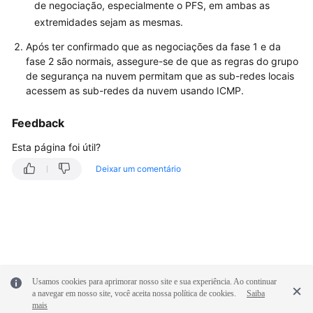
Cobrança
de negociação, especialmente o PFS, em ambas as
e
extremidades sejam as mesmas.
pagamentos
Após ter confirmado que as negociações da fase 1 e da
fase 2 são normais, assegure-se de que as regras do grupo
Operações
de segurança na nuvem permitam que as sub-redes locais
no
acessem as sub-redes da nuvem usando ICMP.
console
Feedback
Negociação
e
Esta página foi útil?
interconexão
Deixar um comentário
de
VPN
Falha
de
conexão
ou
Usamos cookies para aprimorar nosso site e sua experiência. Ao continuar
ping
a navegar em nosso site, você aceita nossa política de cookies.
Saiba
mais