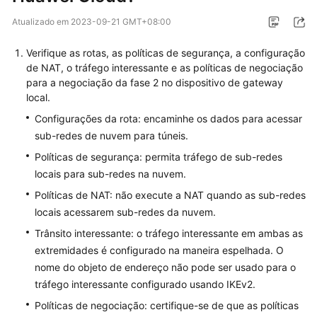
Guia
Atualizado em
2023-09-21 GMT+08:00
de
usuário
Verifique as rotas, as políticas de segurança, a configuração
de NAT, o tráfego interessante e as políticas de negociação
Perguntas
para a negociação da fase 2 no dispositivo de gateway
frequentes
local.
Configurações da rota: encaminhe os dados para acessar
Perguntas
sub-redes de nuvem para túneis.
populares
Políticas de segurança: permita tráfego de sub-redes
locais para sub-redes na nuvem.
Consultoria
geral
Políticas de NAT: não execute a NAT quando as sub-redes
locais acessarem sub-redes da nuvem.
Rede
Trânsito interessante: o tráfego interessante em ambas as
e
extremidades é configurado na maneira espelhada. O
cenários
nome do objeto de endereço não pode ser usado para o
de
tráfego interessante configurado usando IKEv2.
aplicação
Políticas de negociação: certifique-se de que as políticas