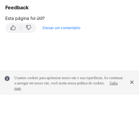
Cobrança
Feedback
e
pagamentos
Esta página foi útil?
Deixar um comentário
Operações
no
console
Negociação
e
interconexão
de
Usamos cookies para aprimorar nosso site e sua experiência. Ao continuar
a navegar em nosso site, você aceita nossa política de cookies.
Saiba
VPN
mais
Falha
de
conexão
ou
ping