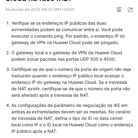
Guia
Atualizado em
2023-09-21 GMT+08:00
de
usuário
Verifique se os endereços IP públicos das duas
extremidades podem se comunicar entre si. Você pode
Perguntas
executar o comando ping. Por padrão, o endereço IP do
frequentes
gateway de VPN na Huawei Cloud pode ser pingado.
O gateway local e o gateway de VPN da Huawei Cloud
Perguntas
podem trocar pacotes nas portas UDP 500 e 4500.
populares
Certifique-se de que o número da porta de origem não seja
traduzido quando o endereço IP público local acessar o
Consultoria
endereço IP do gateway na Huawei Cloud. Se a travessia
geral
de NAT existir, certifique-se de que o número da porta não
será alterado após a travessia de NAT.
Rede
As configurações de parâmetro de negociação de IKE em
e
ambas as extremidades devem ser as mesmas. No cenário
cenários
de travessia de NAT, defina o tipo de ID no data center
de
local como IP e o ID local na Huawei Cloud como o endereço
aplicação
IP público após a NAT.