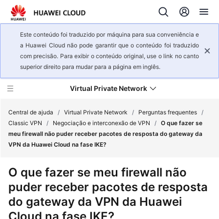
Este conteúdo foi traduzido por máquina para sua conveniência e
a Huawei Cloud não pode garantir que o conteúdo foi traduzido
com precisão. Para exibir o conteúdo original, use o link no canto
superior direito para mudar para a página em inglês.
Virtual Private Network
Central de ajuda
/
Virtual Private Network
/
Perguntas frequentes
/
Classic VPN
/
Negociação e interconexão de VPN
/
O que fazer se
meu firewall não puder receber pacotes de resposta do gateway da
Visão
VPN da Huawei Cloud na fase IKE?
geral
de
O que fazer se meu firewall não
serviço
puder receber pacotes de resposta
Primeiros
do gateway da VPN da Huawei
passos
Cloud na fase IKE?