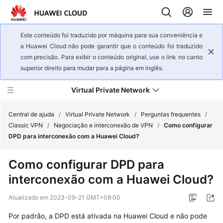
Este conteúdo foi traduzido por máquina para sua conveniência e
a Huawei Cloud não pode garantir que o conteúdo foi traduzido
com precisão. Para exibir o conteúdo original, use o link no canto
superior direito para mudar para a página em inglês.
Virtual Private Network
Central de ajuda
/
Virtual Private Network
/
Perguntas frequentes
/
Classic VPN
/
Negociação e interconexão de VPN
/
Como configurar
DPD para interconexão com a Huawei Cloud?
Visão
geral
Como configurar DPD para
de
interconexão com a Huawei Cloud?
serviço
Atualizado em
2023-09-21 GMT+08:00
Primeiros
passos
Por padrão, a DPD está ativada na Huawei Cloud e não pode