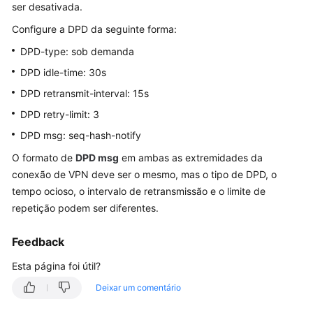
ser desativada.
Guia
Configure a DPD da seguinte forma:
de
usuário
DPD-type: sob demanda
DPD idle-time: 30s
Perguntas
DPD retransmit-interval: 15s
frequentes
DPD retry-limit: 3
Perguntas
DPD msg: seq-hash-notify
populares
O formato de
DPD msg
em ambas as extremidades da
conexão de VPN deve ser o mesmo, mas o tipo de DPD, o
Consultoria
tempo ocioso, o intervalo de retransmissão e o limite de
geral
repetição podem ser diferentes.
Rede
e
Feedback
cenários
Esta página foi útil?
de
aplicação
Deixar um comentário