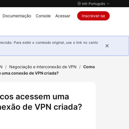
Intl-Português
Documentação
Console
Acessar
Inscrever-se
isão. Para exibir o conteúdo original, use o link no canto
PN
/
Negociação e interconexão de VPN
/
Como
e uma conexão de VPN criada?
ficos acessem uma
nexão de VPN criada?