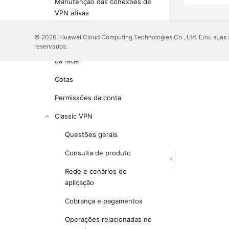
Manutenção das conexões de
VPN ativas
Monitoramento
© 2026, Huawei Cloud Computing Technologies Co., Ltd. E/ou suas af
reservados.
Largura de banda e velocidade
da rede
Cotas
Permissões da conta
Classic VPN
Questões gerais
Consulta de produto
Rede e cenários de
aplicação
Cobrança e pagamentos
Operações relacionadas no