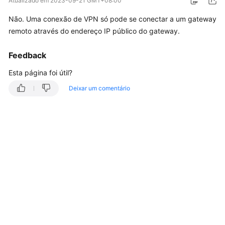
Atualizado em
2023-09-21 GMT+08:00
Guia
Não. Uma conexão de VPN só pode se conectar a um gateway
de
remoto através do endereço IP público do gateway.
usuário
Feedback
Perguntas
frequentes
Esta página foi útil?
Deixar um comentário
Perguntas
populares
Consultoria
geral
Rede
e
cenários
de
aplicação