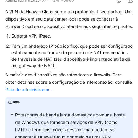
Atualizado em
2025-07-11 GMT+08:00
Guia
A VPN da Huawei Cloud suporta o protocolo IPsec padrão. Um
de
dispositivo em seu data center local pode se conectar à
usuário
Huawei Cloud se o dispositivo atender aos seguintes requisitos:
Perguntas
Suporta VPN IPsec.
frequentes
Tem um endereço IP público fixo, que pode ser configurado
estaticamente ou traduzido por meio de NAT em cenários
Perguntas
de travessia de NAT (seu dispositivo é implantado atrás de
populares
um gateway de NAT).
A maioria dos dispositivos são roteadores e firewalls. Para
Consultoria
obter detalhes sobre a configuração de interconexão, consulte
geral
Guia de administrador
.
Rede
e
cenários
Roteadores de banda larga domésticos comuns, hosts
de
de Windows que fornecem serviços de VPN (como
aplicação
L2TP) e terminais móveis pessoais não podem se
conectar à Huawei Cloud por meio de uma VPN.