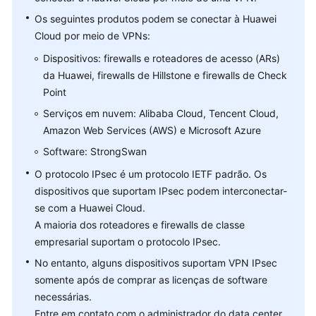
Cobrança
Os seguintes produtos podem se conectar à Huawei
e
pagamentos
Cloud por meio de VPNs:
Dispositivos: firewalls e roteadores de acesso (ARs)
Operações
da Huawei, firewalls de Hillstone e firewalls de Check
no
Point
console
Serviços em nuvem: Alibaba Cloud, Tencent Cloud,
Amazon Web Services (AWS) e Microsoft Azure
Negociação
e
Software: StrongSwan
interconexão
O protocolo IPsec é um protocolo IETF padrão. Os
de
dispositivos que suportam IPsec podem interconectar-
VPN
se com a Huawei Cloud.
A maioria dos roteadores e firewalls de classe
Falha
de
empresarial suportam o protocolo IPsec.
conexão
No entanto, alguns dispositivos suportam VPN IPsec
ou
somente após de comprar as licenças de software
ping
necessárias.
Entre em contato com o administrador do data center