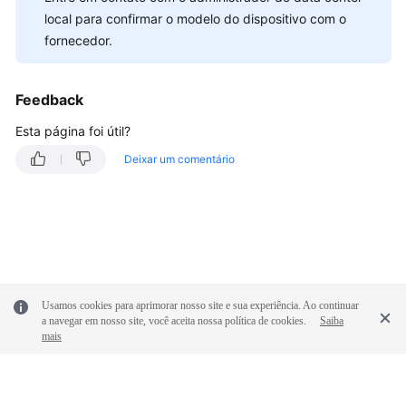
Endereços
local para confirmar o modelo do dispositivo com o
públicos
fornecedor.
Configurações
da
Feedback
rota
Esta página foi útil?
Configurações
Deixar um comentário
de
sub-
rede
Tráfego
interessante
da
Usamos cookies para aprimorar nosso site e sua experiência. Ao continuar
VPN
a navegar em nosso site, você aceita nossa política de cookies.
Saiba
mais
Manutenção
das
conexões