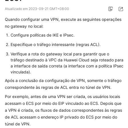
Guia
Atualizado em
2023-09-21 GMT+08:00
de
Quando configurar uma VPN, execute as seguintes operações
usuário
no gateway no local:
Perguntas
Configure políticas de IKE e IPsec.
frequentes
Especifique o tráfego interessante (regras ACL).
Perguntas
Verifique a rota do gateway local para garantir que o
populares
tráfego destinado à VPC da Huawei Cloud seja roteado para
a interface de saída correta (a interface com a política IPsec
vinculada).
Consultoria
geral
Após a conclusão da configuração de VPN, somente o tráfego
correspondente às regras de ACL entra no túnel de VPN.
Rede
Por exemplo, antes de uma VPN ser criada, os usuários locais
e
acessam o ECS por meio do EIP vinculado ao ECS. Depois que
cenários
a VPN é criada, os fluxos de dados correspondentes às regras
de
aplicação
de ACL acessam o endereço IP privado do ECS por meio do
túnel de VPN.