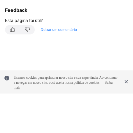
Cobrança
e
Feedback
pagamentos
Esta página foi útil?
Operações
Deixar um comentário
no
console
Negociação
e
interconexão
de
Usamos cookies para aprimorar nosso site e sua experiência. Ao continuar
VPN
a navegar em nosso site, você aceita nossa política de cookies.
Saiba
mais
Falha
de
conexão
ou
ping