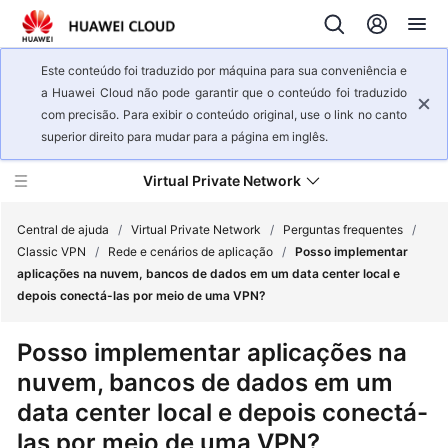
Este conteúdo foi traduzido por máquina para sua conveniência e
a Huawei Cloud não pode garantir que o conteúdo foi traduzido
com precisão. Para exibir o conteúdo original, use o link no canto
superior direito para mudar para a página em inglês.
Virtual Private Network
Central de ajuda
/
Virtual Private Network
/
Perguntas frequentes
/
Classic VPN
/
Rede e cenários de aplicação
/
Posso implementar
aplicações na nuvem, bancos de dados em um data center local e
Visão
depois conectá-las por meio de uma VPN?
geral
de
Posso implementar aplicações na
serviço
nuvem, bancos de dados em um
Primeiros
data center local e depois conectá-
passos
las por meio de uma VPN?