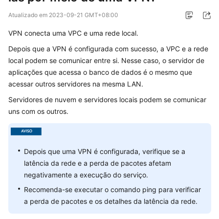
Guia
Atualizado em
2023-09-21 GMT+08:00
de
VPN conecta uma VPC e uma rede local.
usuário
Depois que a VPN é configurada com sucesso, a VPC e a rede
Perguntas
local podem se comunicar entre si. Nesse caso, o servidor de
frequentes
aplicações que acessa o banco de dados é o mesmo que
acessar outros servidores na mesma LAN.
Perguntas
Servidores de nuvem e servidores locais podem se comunicar
populares
uns com os outros.
Consultoria
geral
Depois que uma VPN é configurada, verifique se a
Rede
latência da rede e a perda de pacotes afetam
e
negativamente a execução do serviço.
cenários
de
Recomenda-se executar o comando ping para verificar
aplicação
a perda de pacotes e os detalhes da latência da rede.