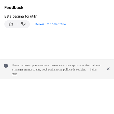
Cobrança
Feedback
e
pagamentos
Esta página foi útil?
Operações
Deixar um comentário
no
console
Negociação
e
interconexão
de
Usamos cookies para aprimorar nosso site e sua experiência. Ao continuar
VPN
a navegar em nosso site, você aceita nossa política de cookies.
Saiba
mais
Falha
de
conexão
ou
ping